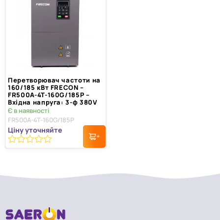
Перетворювач частоти на
160/185 кВт FRECON –
FR500A-4T-160G/185P –
Вхідна напруга: 3-ф 380V
Є в наявності
FR500A-4T-160G/185P
Ціну уточняйте
0
з
5