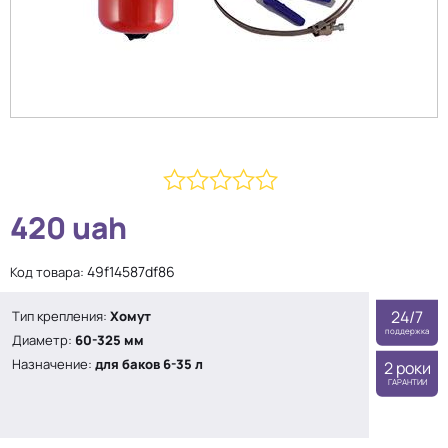
0
420
uah
из
5
49f14587df86
Код товара:
24/7
Тип крепления:
Хомут
поддержка
Диаметр:
60-325 мм
Назначение:
для баков 6-35 л
2 роки
ГАРАНТИИ