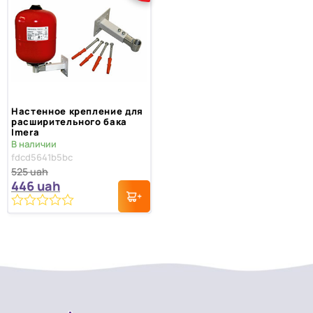
Настенное крепление для
расширительного бака
Imera
В наличии
fdcd5641b5bc
525
uah
446
uah
0
из
5