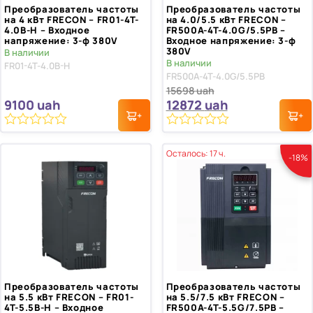
Преобразователь частоты
Преобразователь частоты
на 4 кВт FRECON – FR01-4T-
на 4.0/5.5 кВт FRECON –
4.0B-H – Входное
FR500A-4T-4.0G/5.5PB –
напряжение: 3-ф 380V
Входное напряжение: 3-ф
380V
В наличии
В наличии
FR01-4T-4.0B-H
FR500A-4T-4.0G/5.5PB
15698
uah
9100
uah
12872
uah
0
0
из
из
Осталось: 17 ч.
-18%
5
5
Преобразователь частоты
Преобразователь частоты
на 5.5 кВт FRECON – FR01-
на 5.5/7.5 кВт FRECON –
4T-5.5B-H – Входное
FR500A-4T-5.5G/7.5PB –