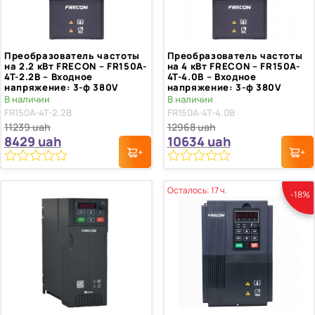
Преобразователь частоты
Преобразователь частоты
на 2.2 кВт FRECON – FR150A-
на 4 кВт FRECON – FR150A-
4T-2.2B – Входное
4T-4.0B – Входное
напряжение: 3-ф 380V
напряжение: 3-ф 380V
В наличии
В наличии
FR150A-4T-2.2B
FR150A-4T-4.0B
11239
uah
12968
uah
8429
uah
10634
uah
0
0
из
из
Осталось: 17 ч.
-18%
5
5