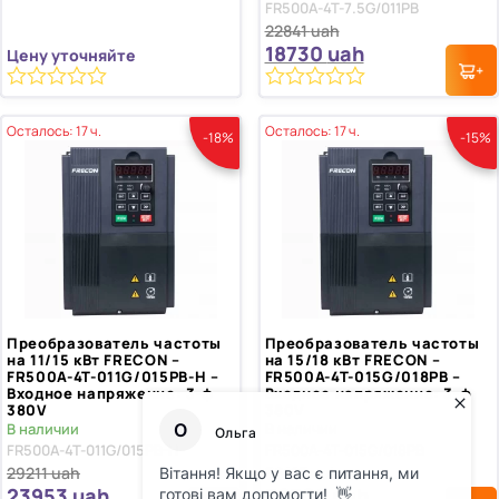
FR500A-4T-7.5G/011PB
22841
uah
18730
uah
Цену уточняйте
0
0
из
из
Осталось: 17 ч.
Осталось: 17 ч.
-18%
-15%
5
5
Преобразователь частоты
Преобразователь частоты
на 11/15 кВт FRECON –
на 15/18 кВт FRECON –
FR500A-4T-011G/015PB-H –
FR500A-4T-015G/018PB –
Входное напряжение: 3-ф
Входное напряжение: 3-ф
380V
380V
В наличии
В наличии
FR500A-4T-011G/015PB-H
FR500A-4T-015G/018PB
29211
uah
36127
uah
23953
uah
30708
uah