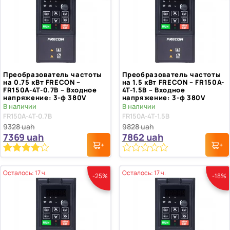
Преобразователь частоты
Преобразователь частоты
на 0.75 кВт FRECON –
на 1.5 кВт FRECON – FR150A-
FR150A-4T-0.7B – Входное
4T-1.5B – Входное
напряжение: 3-ф 380V
напряжение: 3-ф 380V
В наличии
В наличии
FR150A-4T-0.7B
FR150A-4T-1.5B
9328
uah
9828
uah
7369
uah
7862
uah
0
Рейтинг
1
4.00
из 5
из
Осталось: 17 ч.
Осталось: 17 ч.
-25%
-18%
на основе
5
опроса
пользователя