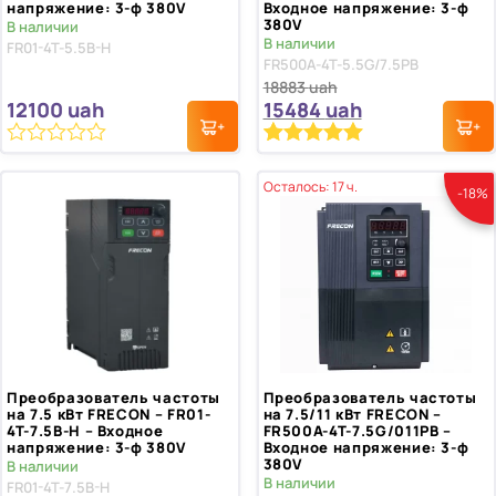
напряжение: 3-ф 380V
Входное напряжение: 3-ф
380V
В наличии
В наличии
FR01-4T-5.5B-H
FR500A-4T-5.5G/7.5PB
18883
uah
12100
uah
15484
uah
0
Рейтинг
2
5.00
из 5 на
из
Осталось: 17 ч.
-18%
5
основе
опроса
пользователей
Преобразователь частоты
Преобразователь частоты
на 7.5 кВт FRECON – FR01-
на 7.5/11 кВт FRECON –
4T-7.5B-H – Входное
FR500A-4T-7.5G/011PB –
напряжение: 3-ф 380V
Входное напряжение: 3-ф
380V
В наличии
В наличии
FR01-4T-7.5B-H