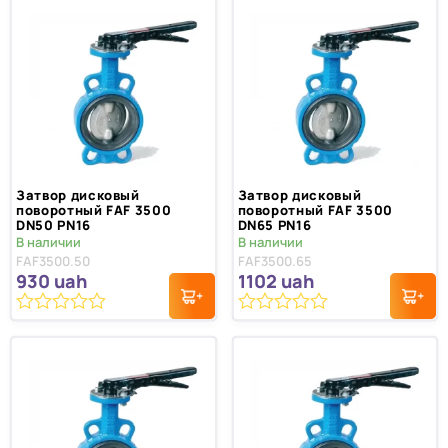
Затвор дисковый
Затвор дисковый
поворотный FAF 3500
поворотный FAF 3500
DN50 PN16
DN65 PN16
В наличии
В наличии
FAF3500.50
FAF3500.65
930
uah
1102
uah
0
0
из
из
5
5