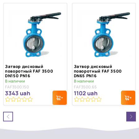
Затвор дисковый
Затвор дисковый
поворотный FAF 3500
поворотный FAF 3500
DN150 PN16
DN65 PN16
В наличии
В наличии
FAF3500.150
FAF3500.65
3343
uah
1102
uah
0
0
из
из
5
5