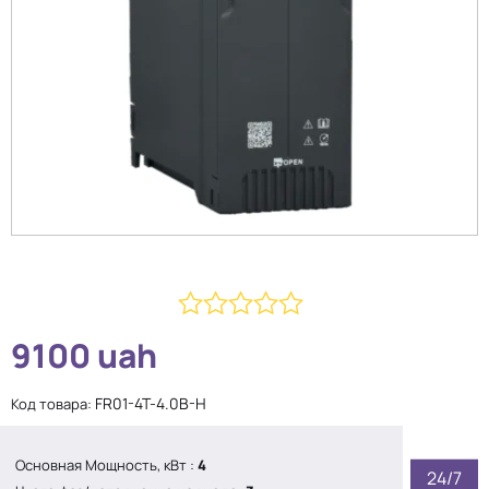
0
9100
uah
из
5
FR01-4T-4.0B-H
Код товара:
Основная Мощность, кВт :
4
24/7