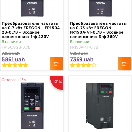
Преобразователь частоты
Преобразователь частоты
на 0.7 кВт FRECON – FR150A-
на 0.75 кВт FRECON –
2S-0.7B – Входное
FR150A-4T-0.7B – Входное
напряжение: 1-ф 220V
напряжение: 3-ф 380V
В наличии
В наличии
FR150A-2S-0.7B
FR150A-4T-0.7B
7326
uah
9328
uah
5861
uah
7369
uah
Рейтинг
2
Рейтинг
1
5.00
4.00
из 5 на
из 5
Осталось: 15 ч.
-21%
основе
на основе
опроса
опроса
пользователей
пользователя