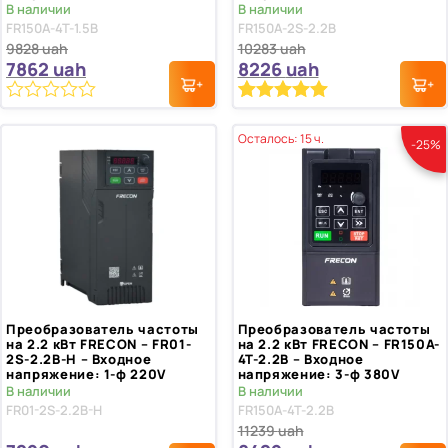
В наличии
В наличии
FR150A-4T-1.5B
FR150A-2S-2.2B
9828
uah
10283
uah
7862
uah
8226
uah
0
Рейтинг
1
5.00
из 5 на
из
Осталось: 15 ч.
-25%
5
основе
опроса
пользователя
Преобразователь частоты
Преобразователь частоты
на 2.2 кВт FRECON – FR01-
на 2.2 кВт FRECON – FR150A-
2S-2.2B-H – Входное
4T-2.2B – Входное
напряжение: 1-ф 220V
напряжение: 3-ф 380V
В наличии
В наличии
FR01-2S-2.2B-H
FR150A-4T-2.2B
11239
uah