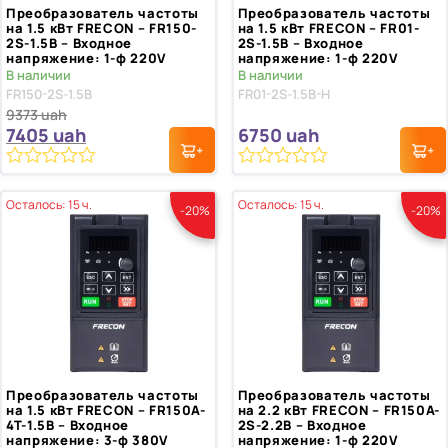
Преобразователь частоты
Преобразователь частоты
на 1.5 кВт FRECON – FR150-
на 1.5 кВт FRECON – FR01-
2S-1.5B – Входное
2S-1.5B – Входное
напряжение: 1-ф 220V
напряжение: 1-ф 220V
В наличии
В наличии
FR150-2S-1.5B
FR01-2S-1.5B-H
9373
uah
7405
uah
6750
uah
0
0
из
из
Осталось: 15 ч.
Осталось: 15 ч.
-20%
-20%
5
5
Преобразователь частоты
Преобразователь частоты
на 1.5 кВт FRECON – FR150A-
на 2.2 кВт FRECON – FR150A-
4T-1.5B – Входное
2S-2.2B – Входное
напряжение: 3-ф 380V
напряжение: 1-ф 220V