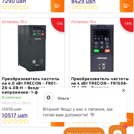
7290
uah
8429
uah
0
0
из
из
Осталось: 15 ч.
Осталось: 15 ч.
-5%
-18%
5
5
Преобразователь частоты
Преобразователь частоты
на 4.0 кВт FRECON – FR01-
на 4 кВт FRECON – FR150A-
2S-4.0B-H – Входное
4T-4.0B – Входное
напряжение: 1-ф 220V
напряжение: 3-ф 380V
В наличии
В наличии
FR01-2S-4.0B-H
FR150A-4T-4.0B
11070
uah
12968
uah
10517
uah
10634
uah
0
0