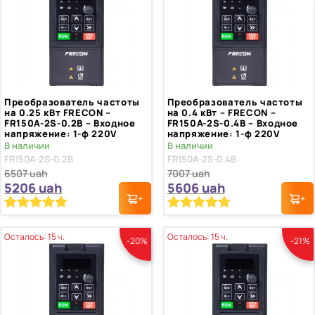
Преобразователь частоты
Преобразователь частоты
на 0.25 кВт FRECON –
на 0.4 кВт – FRECON –
FR150A-2S-0.2B – Входное
FR150A-2S-0.4B – Входное
напряжение: 1-ф 220V
напряжение: 1-ф 220V
В наличии
В наличии
FR150A-2S-0.2B
FR150A-2S-0.4B
6507
uah
7007
uah
5206
uah
5606
uah
Рейтинг
1
Рейтинг
1
5.00
5.00
из 5 на
из 5 на
Осталось: 15 ч.
Осталось: 15 ч.
-20%
-21%
основе
основе
опроса
опроса
пользователя
пользователя