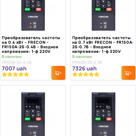
Преобразователь частоты
Преобразователь частоты
на 0.4 кВт – FRECON –
на 0.7 кВт FRECON – FR150A-
FR150A-2S-0.4B – Входное
2S-0.7B – Входное
напряжение: 1-ф 220V
напряжение: 1-ф 220V
В наличии
В наличии
FR150A-2S-0.4B
FR150A-2S-0.7B
7007
uah
7326
uah
Рейтинг
1
Рейтинг
2
5.00
5.00
из 5 на
из 5 на
основе
основе
опроса
опроса
пользователя
пользователей