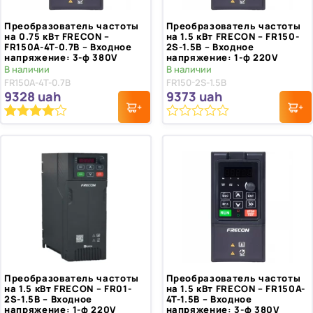
Преобразователь частоты
Преобразователь частоты
на 0.75 кВт FRECON –
на 1.5 кВт FRECON – FR150-
FR150A-4T-0.7B – Входное
2S-1.5B – Входное
напряжение: 3-ф 380V
напряжение: 1-ф 220V
В наличии
В наличии
FR150A-4T-0.7B
FR150-2S-1.5B
9328
uah
9373
uah
0
Рейтинг
1
4.00
из 5
из
на основе
5
опроса
пользователя
Преобразователь частоты
Преобразователь частоты
на 1.5 кВт FRECON – FR01-
на 1.5 кВт FRECON – FR150A-
2S-1.5B – Входное
4T-1.5B – Входное
напряжение: 1-ф 220V
напряжение: 3-ф 380V