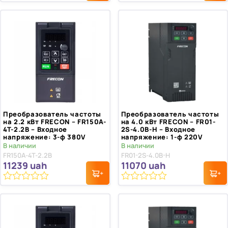
0
Рейтинг
1
5.00
из 5 на
из
основе
5
опроса
пользователя
Преобразователь частоты
Преобразователь частоты
на 2.2 кВт FRECON – FR150A-
на 4.0 кВт FRECON – FR01-
4T-2.2B – Входное
2S-4.0B-H – Входное
напряжение: 3-ф 380V
напряжение: 1-ф 220V
В наличии
В наличии
FR150A-4T-2.2B
FR01-2S-4.0B-H
11239
uah
11070
uah
0
0
из
из
5
5