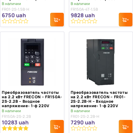
В наличии
В наличии
FR01-2S-1.5B-H
FR150A-4T-1.5B
6750
uah
9828
uah
0
0
из
из
5
5
Преобразователь частоты
Преобразователь частоты
на 2.2 кВт FRECON – FR150A-
на 2.2 кВт FRECON – FR01-
2S-2.2B – Входное
2S-2.2B-H – Входное
напряжение: 1-ф 220V
напряжение: 1-ф 220V
В наличии
В наличии
FR150A-2S-2.2B
FR01-2S-2.2B-H
10283
uah
7290
uah