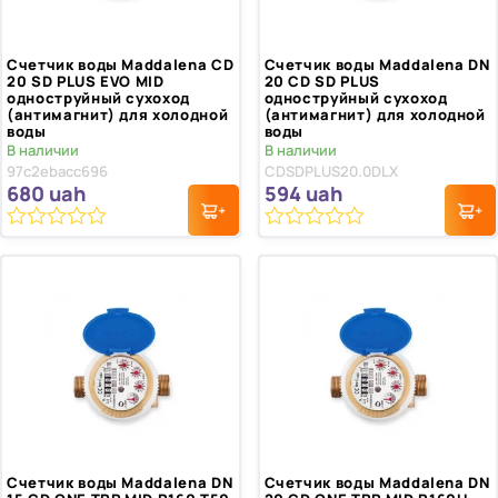
Счетчик воды Maddalena CD
Счетчик воды Maddalena DN
20 SD PLUS EVO MID
20 CD SD PLUS
одноструйный сухоход
одноструйный сухоход
(антимагнит) для холодной
(антимагнит) для холодной
воды
воды
В наличии
В наличии
97c2ebacc696
CDSDPLUS20.0DLX
680
uah
594
uah
0
0
из
из
5
5
Счетчик воды Maddalena DN
Счетчик воды Maddalena DN