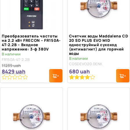
Преобразователь частоты
Счетчик воды Maddalena CD
на 2.2 кВт FRECON – FR150A-
20 SD PLUS EVO MID
4T-2.2B – Входное
одноструйный сухоход
напряжение: 3-ф 380V
(антимагнит) для горячей
воды
В наличии
В наличии
FR150A-4T-2.2B
CDSDEVO20.0ENK
11239
uah
8429
uah
680
uah
0
Рейтинг
1
4.00
из 5
из
5
на основе
опроса
пользователя