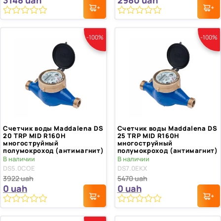
3148
uah
2980
uah
0
0
из
из
-100%
-100%
5
5
Счетчик воды Maddalena DS
Счетчик воды Maddalena DS
20 TRP MID R160H
25 TRP MID R160H
многоструйный
многоструйный
полумокроход (антимагнит)
полумокроход (антимагнит)
В наличии
В наличии
DS5.0COE
DS7.0EKX
3922
uah
5470
uah
0
uah
0
uah
0
0
из
из