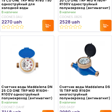
15 CD ONE TRP MID R160 T50
20 CD ONE TRP MID R160H-
одноструйный для
R100V одноструйный
холодной воды
полумокроход (антимагнит)
В наличии
В наличии
CDONE3.0AIJ
CDONE5.0B26
2270
uah
2528
uah
0
0
из
из
5
5
Счетчик воды Maddalena DN
Счетчик воды Maddalena DS
25 CD ONE TRP MID R160H-
15 TRP MID R160H
R100V одноструйный
многоструйный
полумокроход (антимагнит)
полумокроход (антимагнит)
В наличии
В наличии
CDONE7.OAHF
DS3.0ASY