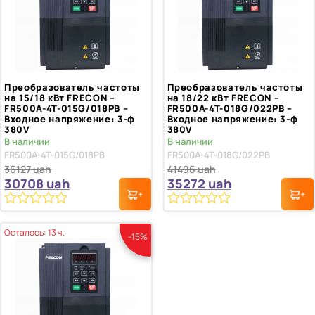
Преобразователь частоты
Преобразователь частоты
на 15/18 кВт FRECON –
на 18/22 кВт FRECON –
FR500A-4T-015G/018PB –
FR500A-4T-018G/022PB –
Входное напряжение: 3-ф
Входное напряжение: 3-ф
380V
380V
В наличии
В наличии
FR500A-4T-015G/018PB
FR500A-4T-018G/022PB
36127
uah
41496
uah
30708
uah
35272
uah
0
0
из
из
Осталось: 13 ч.
-15%
5
5