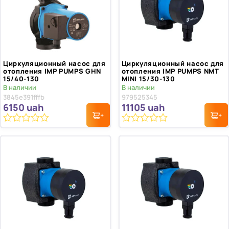
Циркуляционный насос для
Циркуляционный насос для
отопления IMP PUMPS GHN
отопления IMP PUMPS NMT
15/40-130
MINI 15/30-130
В наличии
В наличии
3845e391fffb
979525345
6150
uah
11105
uah
0
0
из
из
5
5