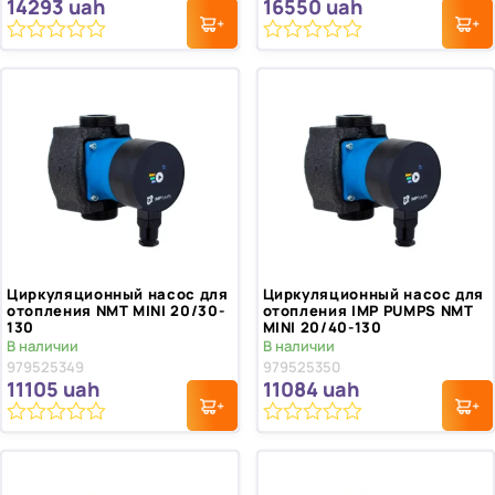
14293
uah
16550
uah
0
0
из
из
5
5
Циркуляционный насос для
Циркуляционный насос для
отопления NMT MINI 20/30-
отопления IMP PUMPS NMT
130
MINI 20/40-130
В наличии
В наличии
979525349
979525350
11105
uah
11084
uah
0
0
из
из
5
5