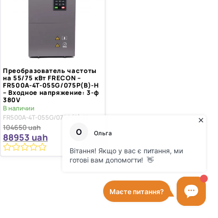
Преобразователь частоты
на 55/75 кВт FRECON –
FR500A-4T-055G/075P(B)-H
– Входное напряжение: 3-ф
380V
В наличии
FR500A-4T-055G/075P(B)-H
104650
uah
88953
uah
0
из
5