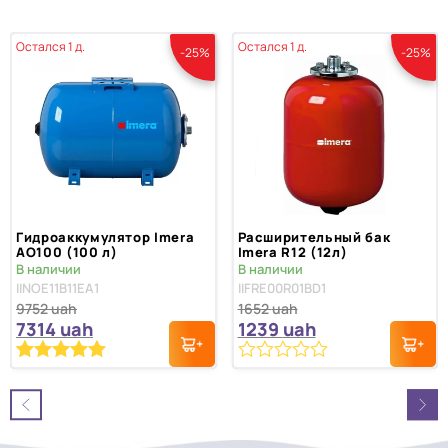
Остался 1 д.
Остался 1 д.
-25%
-25%
Гидроаккумулятор Imera
Расширительный бак
AO100 (100 л)
Imera R12 (12л)
В наличии
В наличии
IINOE11B11EA1
IIFRE00R01BD1
9752
uah
1652
uah
7314
uah
1239
uah
0
Рейтинг
1
5.00
из 5 на
из
основе
5
опроса
пользователя