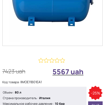
0
5567
uah
7423
uah
из
5
IIMOE11B01EA1
Код товара:
Обьем :
80 л
-25%
Страна производитель :
Италия
Максимальное рабочее давление :
10 бар