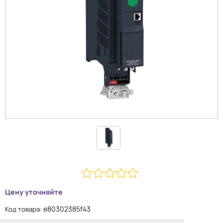
0
Цену уточняйте
из
e80302385f43
Код товара:
5