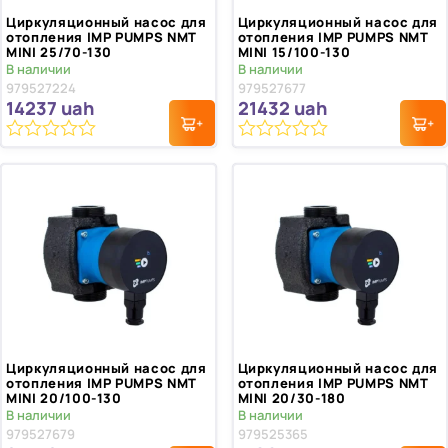
Циркуляционный насос для
Циркуляционный насос для
отопления IMP PUMPS NMT
отопления IMP PUMPS NMT
MINI 25/70-130
MINI 15/100-130
В наличии
В наличии
979527224
979527677
14237
uah
21432
uah
0
0
из
из
5
5
Циркуляционный насос для
Циркуляционный насос для
отопления IMP PUMPS NMT
отопления IMP PUMPS NMT
MINI 20/100-130
MINI 20/30-180
В наличии
В наличии
979527679
979525365