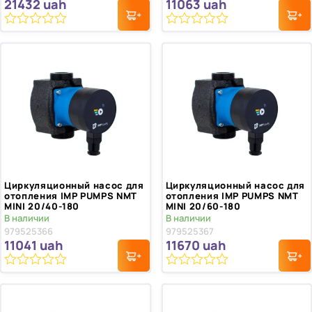
21432
uah
11063
uah
0
0
из
из
5
5
Циркуляционный насос для
Циркуляционный насос для
отопления IMP PUMPS NMT
отопления IMP PUMPS NMT
MINI 20/40-180
MINI 20/60-180
В наличии
В наличии
979525366
979525367
11041
uah
11670
uah
0
0
из
из
5
5