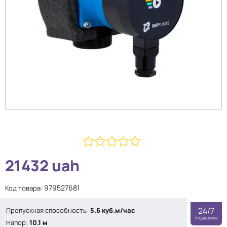
0
21432
uah
из
5
979527681
Код товара:
24/7
Пропускная способность:
5.6 куб.м/час
поддержка
Напор:
10.1 м