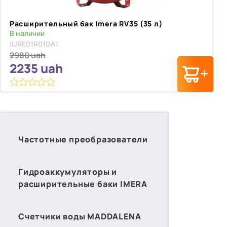
Расширительный бак Imera RV35 (35 л)
В наличии
IIJRE01R01DA1
2980
uah
2235
uah
0
из
5
Частотные преобразователи
Гидроаккумуляторы и
расширительные баки IMERA
Счетчики воды MADDALENA