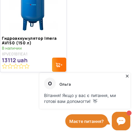
Гидроаккумулятор Imera
AV150 (150 л)
В наличии
IIPVE01B11EA1
13112
uah
0
из
5