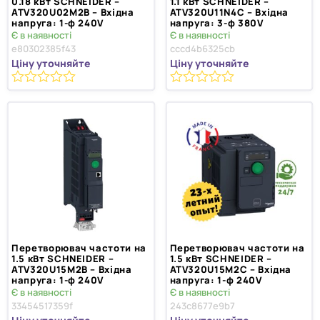
0.18 кВт SCHNEIDER –
1.1 кВт SCHNEIDER –
ATV320U02M2B – Вхідна
ATV320U11N4C – Вхідна
напруга: 1-ф 240V
напруга: 3-ф 380V
Є в наявності
Є в наявності
e80302385f43
cccd4b6325cb
Ціну уточняйте
Ціну уточняйте
0
0
з
з
5
5
Перетворювач частоти на
Перетворювач частоти на
1.5 кВт SCHNEIDER –
1.5 кВт SCHNEIDER –
ATV320U15M2B – Вхідна
ATV320U15M2C – Вхідна
напруга: 1-ф 240V
напруга: 1-ф 240V
Є в наявності
Є в наявності
33454517359f
243c8677e9b7