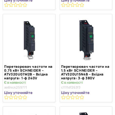
Ціну уточняйте
Ціну уточняйте
0
0
з
з
5
5
Перетворювач частоти на
Перетворювач частоти на
0.75 кВт SCHNEIDER –
1.5 кВт SCHNEIDER –
ATV320U07M2B – Вхідна
ATV320U15N4B – Вхідна
напруга: 1-ф 240V
напруга: 3-ф 380V
Є в наявності
Є в наявності
ae84c4259771
c1111df263f3
Ціну уточняйте
Ціну уточняйте
0
0
з
з
5
5