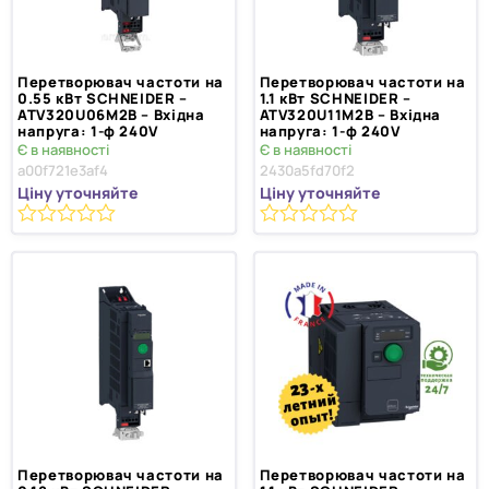
Перетворювач частоти на
Перетворювач частоти на
0.55 кВт SCHNEIDER –
1.1 кВт SCHNEIDER –
ATV320U06M2B – Вхідна
ATV320U11M2B – Вхідна
напруга: 1-ф 240V
напруга: 1-ф 240V
Є в наявності
Є в наявності
a00f721e3af4
2430a5fd70f2
Ціну уточняйте
Ціну уточняйте
0
0
з
з
5
5
Перетворювач частоти на
Перетворювач частоти на