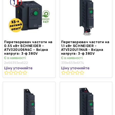
Перетворювач частоти на
Перетворювач частоти на
0.55 кВт SCHNEIDER –
1.1 кВт SCHNEIDER –
ATV320U06N4C – Вхідна
ATV320U11N4B – Вхідна
напруга: 3-ф 380V
напруга: 3-ф 380V
Є в наявності
Є в наявності
2e66393ea622
339e659e6f74
Ціну уточняйте
Ціну уточняйте
0
0
з
з
5
5