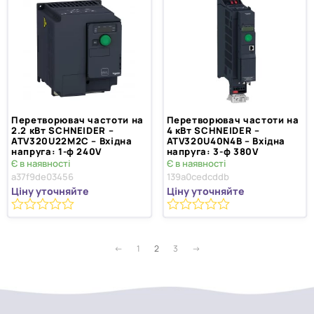
Перетворювач частоти на
Перетворювач частоти на
2.2 кВт SCHNEIDER –
4 кВт SCHNEIDER –
ATV320U22M2C – Вхідна
ATV320U40N4B – Вхідна
напруга: 1-ф 240V
напруга: 3-ф 380V
Є в наявності
Є в наявності
a37f9de03456
139a0cedcddb
Ціну уточняйте
Ціну уточняйте
0
0
з
з
5
5
←
1
2
3
→