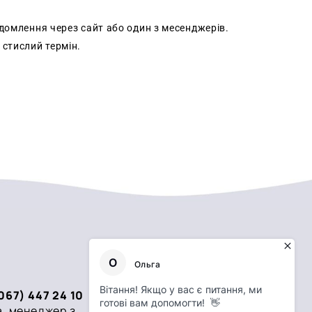
домлення через сайт або один з месенджерів.
 стислий термін.
067) 447 24 10
, менеджер з