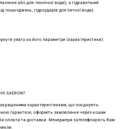
алення або для технічної води), а гідравлічний
ід пошкоджень, гідроударів для питної води).
рнути увагу на його параметри (характеристики):
ИНІ SAERON?
з покращеними характеристиками, що поєднують
ційною гарантією, оформіть замовлення через кошик
соби оплати та доставки. Менеджери зателефонують Вам
никли.