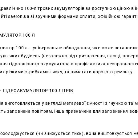
дравлічних 100-літрових акумуляторів за доступною ціною в 
айті saeron.ua зі зручними формами оплати, офіційною гарант
МУЛЯТОР 100 Л
улятор 100 л – універсальне обладнання, яке може встановлю
удь-яких будівель (незалежно від призначення, площі, повер
ння гідравлічного акумулятора є профілактика несправносте
их різкими стрибками тиску, та вимагати дорогого ремонту.
– ГІДРОАКУМУЛЯТОР 100 ЛІТРІВ
я виготовляється у вигляді металевої ємності з гнучкою та 
сть заповнена повітрям, інша призначена для заповнення вод
 охолоджується (чи знижується тиск), вона виштовхується м