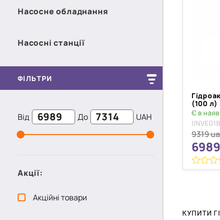
Насосне обладнання
Насосні станції
ФІЛЬТРИ
Гідроа
(100 л)
Є в наяв
Від
До
UAH
IINVE01B
9319
u
698
0
Акції:
з
5
Акційні товари
КУПИТИ Г