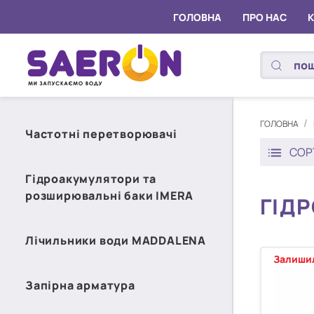
ГОЛОВНА
ПРО НАС
ГОЛОВНА
Частотні перетворювачі
СОР
Гідроакумулятори та
розширювальні баки IMERA
ГІД
Лічильники води MADDALENA
Залишил
Запірна арматура