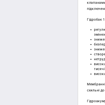
клапанами
підключен
Гідробак 
регулю
змінює
знижен
безпер
знижен
створ
нетруд
висока
тисячі
висока
Мембранні 
схильні до
Гідроакуму