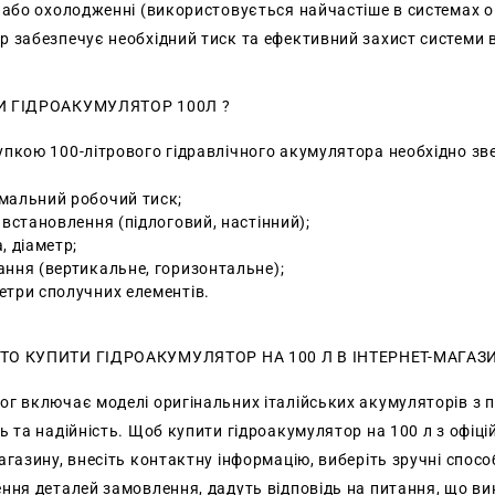
 або охолодженні (використовується найчастіше в системах оп
 забезпечує необхідний тиск та ефективний захист системи в
И ГІДРОАКУМУЛЯТОР 100Л ?
упкою 100-літрового гідравлічного акумулятора необхідно зве
мальний робочий тиск;
 встановлення (підлоговий, настінний);
, діаметр;
ння (вертикальне, горизонтальне);
етри сполучних елементів.
ТО КУПИТИ ГІДРОАКУМУЛЯТОР НА 100 Л В ІНТЕРНЕТ-МАГАЗ
ог включає моделі оригінальних італійських акумуляторів 
ь та надійність. Щоб купити гідроакумулятор на 100 л з офі
магазину, внесіть контактну інформацію, виберіть зручні спо
ення деталей замовлення, дадуть відповідь на питання, що ви