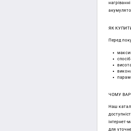
нагріванні
акумулятор
ЯК КУПИТ
Перед пок
макси
спосіб
висота
викона
парам
ЧОМУ ВАР
Наш катал
доступніст
інтернет-
для уточн