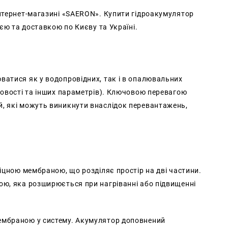
інтернет-магазині «SAERON». Купити гідроакумулятор
ією та доставкою по Києву та Україні.
ватися як у водопровідних, так і в опалювальних
ховості та інших параметрів). Ключовою перевагою
й, які можуть виникнути внаслідок перевантажень,
міцною мембраною, що розділяє простір на дві частини.
ою, яка розширюється при нагріванні або підвищенні
ембраною у систему. Акумулятор доповнений