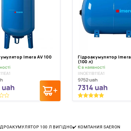
кумулятор Imera AV 100
Гідроакумулятор Imer
(100 л)
ності
Є в наявності
11EA1
IINOE11B11EA1
ah
9752
uah
9
uah
7314
uah
Рейтинг
1
5.00
з 5 на
основі
опитування
покупця
ІДРОАКУМУЛЯТОР 100 Л ВИГІДНО
✔
️ КОМПАНИЯ SAERON