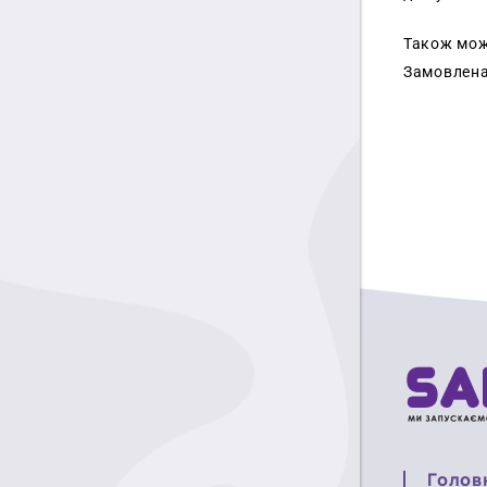
Також можн
Замовлена
Голов