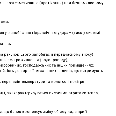
ть розгерметизацію (протікання) при безпомилковому
гами:
ягу, запобігання гідравлічним ударам (тиск у системі
нання;
а рахунок цього запобігає її передчасному зносу);
нні електроживлення (водопроводу);
виробничих, господарських та інших приміщеннях;
тійкість до корозії, механічних впливів, що витримують
 перепадів температури та вологості повітря.
ації, які характеризуються високими втратами тепла,
, що бачок компенсує зміну об’єму води при її