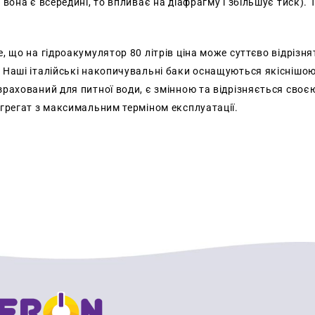
 вона є всередині, то впливає на діафрагму і збільшує тиск). 
, що на гідроакумулятор 80 літрів ціна може суттєво відрізня
 Наші італійські накопичувальні баки оснащуються якіснішою
рахований для питної води, є змінною та відрізняється своєю
агрегат з максимальним терміном експлуатації.