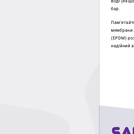
воді (якщо
бар.
Пам’ятайте
мембрани.
(EPDM) роз
надійний 