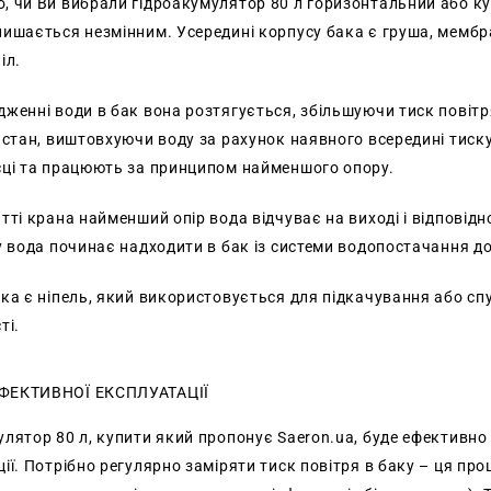
, чи Ви вибрали гідроакумулятор 80 л горизонтальний або ку
лишається незмінним. Усередині корпусу бака є груша, мембра
іл.
женні води в бак вона розтягується, збільшуючи тиск повітря
 стан, виштовхуючи воду за рахунок наявного всередині тиску. 
сці та працюють за принципом найменшого опору.
тті крана найменший опір вода відчуває на виході і відповідн
му вода починає надходити в бак із системи водопостачання д
ка є ніпель, який використовується для підкачування або спу
ті.
ФЕКТИВНОЇ ЕКСПЛУАТАЦІЇ
лятор 80 л, купити який пропонує Saeron.ua, буде ефективно
ії. Потрібно регулярно заміряти тиск повітря в баку – ця пр