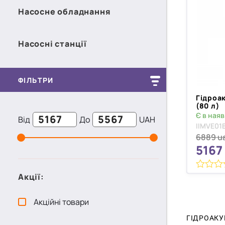
Насосне обладнання
Насосні станції
ФІЛЬТРИ
Гідроа
(80 л)
Є в наяв
Від
До
UAH
IIMVE01
6889
u
5167
0
Акції:
з
5
Акційні товари
ГІДРОАКУ