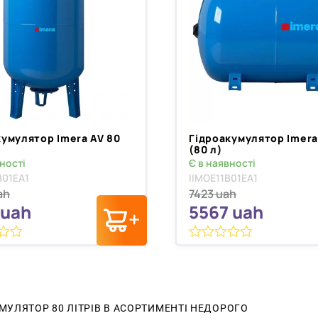
кумулятор Imera AV 80
Гідроакумулятор Imer
(80 л)
ності
Є в наявності
B01EA1
IIMOE11B01EA1
ah
7423
uah
uah
5567
uah
0
з
5
МУЛЯТОР 80 ЛІТРІВ В АСОРТИМЕНТІ НЕДОРОГО