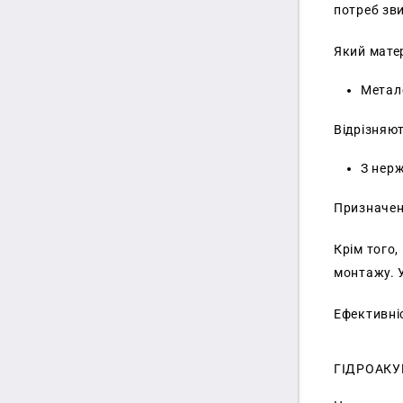
потреб зви
Який мате
Метале
Відрізняют
З нерж
Призначен
Крім того,
монтажу. У
Ефективніс
ГІДРОАКУ