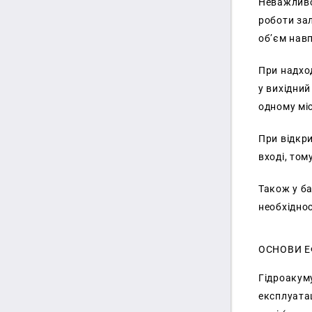
Неважливо
роботи за
об’єм навп
При надход
у вихідний
одному мі
При відкри
вході, то
Також у ба
необхіднос
ОСНОВИ Е
Гідроакуму
експлуатац