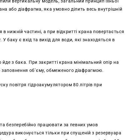
пили вертикальну модель, загальний принцип їхньої
на або діафрагма, яка умовно ділить весь внутрішній
 в нижній частині, а при відкритті крана повертається
У баку є вхід та вихід для води, які знаходяться в
о йде з бака. При закритті крана мінімальний опір на
о заповнення об’єму, обмеженого діафрагмою.
ску повітря гідроакумулятором 80 літрів при
 та безперебійно працювати за певних умов
оцедура виконується тільки при спущеній з резервуара