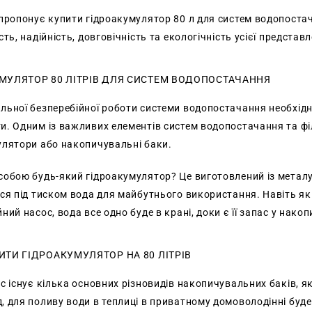
пропонує купити гідроакумулятор 80 л для систем водопостач
сть, надійність, довговічність та екологічність усієї представ
МУЛЯТОР 80 ЛІТРІВ ДЛЯ СИСТЕМ ВОДОПОСТАЧАННЯ
ьної безперебійної роботи системи водопостачання необхідно
и. Одним із важливих елементів систем водопостачання та філ
улятори або накопичувальні баки.
собою будь-який гідроакумулятор? Це виготовлений із металу
ься під тиском вода для майбутнього використання. Навіть як
ний насос, вода все одно буде в крані, доки є її запас у нак
ИТИ ГІДРОАКУМУЛЯТОР НА 80 ЛІТРІВ
с існує кілька основних різновидів накопичувальних баків, я
 для поливу води в теплиці в приватному домоволодінні буде п