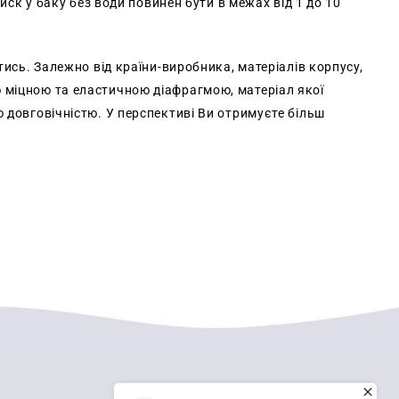
Тиск у баку без води повинен бути в межах від 1 до 10
тись. Залежно від країни-виробника, матеріалів корпусу,
 міцною та еластичною діафрагмою, матеріал якої
 довговічністю. У перспективі Ви отримуєте більш