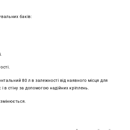
увальних баків:
.
ості.
нтальний 80 л в залежності від наявного місця для
 і в стіну за допомогою надійних кріплень.
 змінюється.