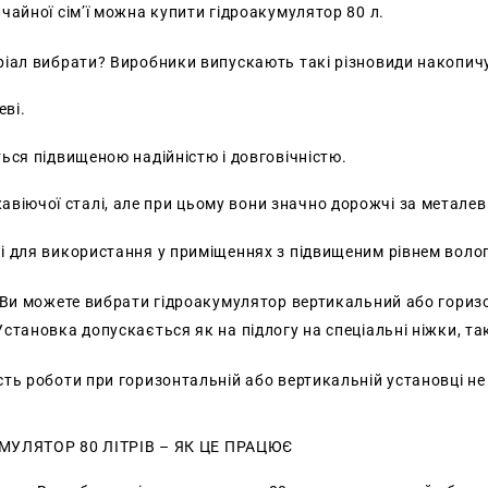
чайної сім’ї можна купити гідроакумулятор 80 л.
ріал вибрати? Виробники випускають такі різновиди накопич
ві.
ься підвищеною надійністю і довговічністю.
авіючої сталі, але при цьому вони значно дорожчі за металеві
і для використання у приміщеннях з підвищеним рівнем волог
 Ви можете вибрати гідроакумулятор вертикальний або горизо
становка допускається як на підлогу на спеціальні ніжки, так
ть роботи при горизонтальній або вертикальній установці не
МУЛЯТОР 80 ЛІТРІВ – ЯК ЦЕ ПРАЦЮЄ