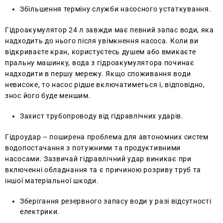
Збільшення терміну служби насосного устаткування.
Гідроакумулятор 24 л завжди має певний запас води, яка
надходить до нього після увімкнення насоса. Коли ви
відкриваєте кран, користуєтесь душем або вмикаєте
пральну машинку, вода з гідроакумулятора починає
надходити в першу мережу. Якщо споживання води
невисоке, то насос рідше включатиметься і, відповідно,
знос його буде меншим.
Захист трубопроводу від гідравлічних ударів.
Гідроудар – поширена проблема для автономних систем
водопостачання з потужними та продуктивними
насосами. Зазвичай гідравлічний удар виникає при
включенні обладнання та є причиною розриву труб та
іншої матеріальної шкоди.
Зберігання резервного запасу води у разі відсутності
електрики.