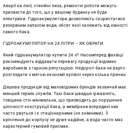
Аварії на лінії, стихійні лиха, ремонтні роботи можуть
призвести до того, що у вашому будинку не буде
електрики. Гідроакумулятори дозволяють скористатися
резервним запасом води, обсяг якої залежить від ємності
самого бака.
ГІДРОАКУМУЛЯТОР НА 24 ЛІТРИ – ЯК ОБРАТИ
Який гідроакумулятор купити 24 л? Насамперед фахівці
рекомендують віддавати перевагу продукції відомих
виробників з гарною репутацією. Недорогі баки не варто
розглядати з метою економії купівлі через кілька причин.
Дешева продукція від маловідомих брендів зазвичай має
менший термін служби. Такі баки швидше іржавіють,
товщина стін мінімальна, що призводить до порушення
цілісності конструкції бака, а мембрани всередині них
часто рвуться і є стаціонарними (не знімними). Її
кріплення до корпусу не дуже надійне, а вода часто має
характерний гумовий присмак.