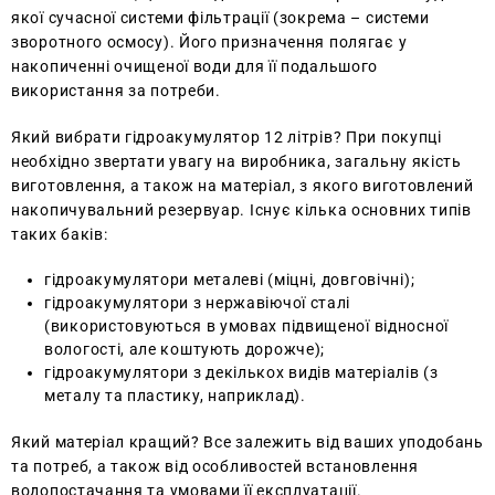
якої сучасної системи фільтрації (зокрема – системи
зворотного осмосу). Його призначення полягає у
накопиченні очищеної води для її подальшого
використання за потреби.
Який вибрати гідроакумулятор 12 літрів? При покупці
необхідно звертати увагу на виробника, загальну якість
виготовлення, а також на матеріал, з якого виготовлений
накопичувальний резервуар. Існує кілька основних типів
таких баків:
гідроакумулятори металеві (міцні, довговічні);
гідроакумулятори з нержавіючої сталі
(використовуються в умовах підвищеної відносної
вологості, але коштують дорожче);
гідроакумулятори з декількох видів матеріалів (з
металу та пластику, наприклад).
Який матеріал кращий? Все залежить від ваших уподобань
та потреб, а також від особливостей встановлення
водопостачання та умовами її експлуатації.