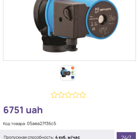
0
6751
uah
из
5
05aea27f36c5
Код товара:
24/7
Пропускная способность:
4 куб. м/час