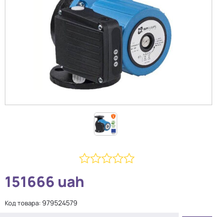
0
151666
uah
из
5
979524579
Код товара: