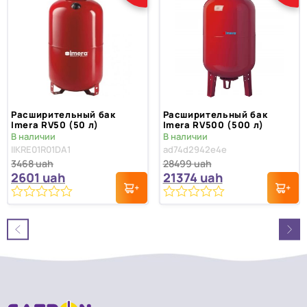
Расширительный бак
Расширительный бак
Imera RV50 (50 л)
Imera RV500 (500 л)
В наличии
В наличии
IIKRE01R01DA1
ad74d2942e4e
3468
uah
28499
uah
2601
uah
21374
uah
0
0
из
из
5
5