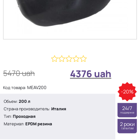
0
4376
uah
5470
uah
из
5
MEAV200
Код товара:
-20%
Обьем:
200 л
24/7
Страна производитель:
Италия
поддержка
Тип:
Проходная
2 роки
Материал:
EPDM резина
ГАРАНТИИ