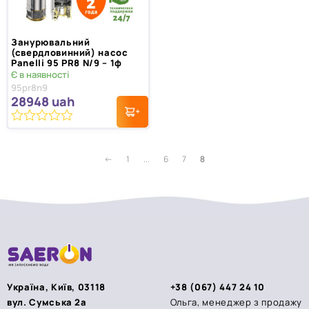
Занурювальний
(свердловинний) насос
Panelli 95 PR8 N/9 – 1ф
Є в наявності
95pr8n9
28948
uah
0
з
5
←
1
...
6
7
8
Україна, Київ, 03118
+38 (067) 447 24 10
вул. Сумська 2а
Ольга, менеджер з продажу