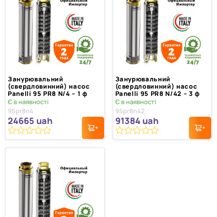
Занурювальний
Занурювальний
(свердловинний) насос
(свердловинний) насос
Panelli 95 PR8 N/4 – 1 ф
Panelli 95 PR8 N/42 – 3 ф
Є в наявності
Є в наявності
95pr8n4
95pr8n42
24665
uah
91384
uah
0
0
з
з
5
5