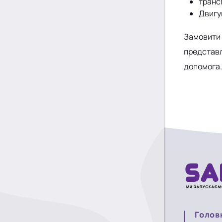
транс
Двигу
Замовити 
представл
допомога.
Голов