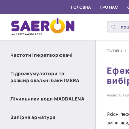
ГОЛОВНА
ПРО НАС
ГОЛОВНА
Частотні перетворювачі
Ефек
Гідроакумулятори та
вибі
розширювальні баки IMERA
Added: 16 Лю
Лічильники води MADDALENA
Якісні пе
Запірна арматура
зміни шви