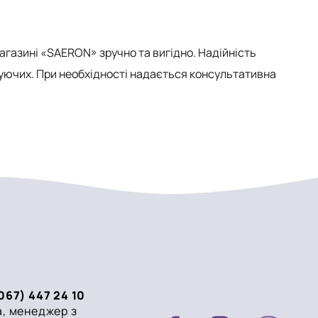
газині «SAERON» зручно та вигідно. Надійність
уючих. При необхідності надається консультативна
067) 447 24 10
, менеджер з