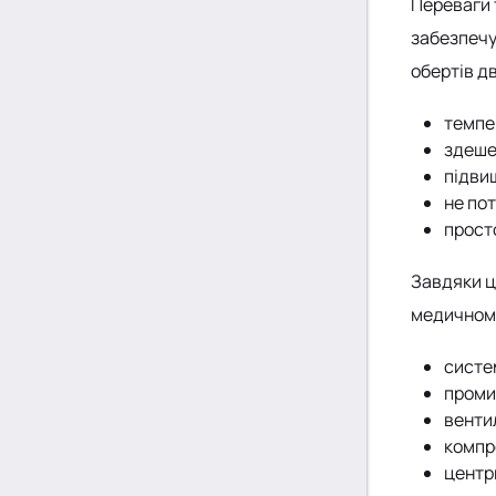
Переваги 
забезпечу
обертів д
темпе
здеше
підви
не пот
просто
Завдяки ц
медичному
систе
проми
венти
компр
центр