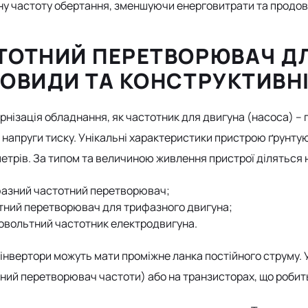
у частоту обертання, зменшуючи енерговитрати та продов
ТОТНИЙ ПЕРЕТВОРЮВАЧ ДЛ
НОВИДИ ТА КОНСТРУКТИВН
рнізація обладнання, як частотник для двигуна (насоса) – 
 напруги тиску. Унікальні характеристики пристрою ґрунту
етрів. За типом та величиною живлення пристрої діляться 
азний частотний перетворювач;
тний перетворювач для трифазного двигуна;
овольтний частотник електродвигуна.
, інвертори можуть мати проміжне ланка постійного струму.
ний перетворювач частоти) або на транзисторах, що робит