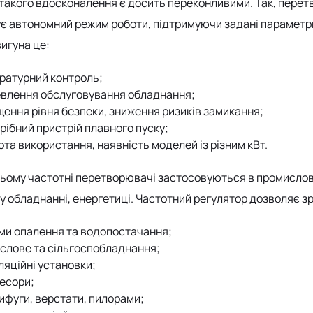
такого вдосконалення є досить переконливими. Так, перет
є автономний режим роботи, підтримуючи задані параметри т
вигуна це:
ратурний контроль;
влення обслуговування обладнання;
щення рівня безпеки, зниження ризиків замикання;
рібний пристрій плавного пуску;
та використання, наявність моделей із різним кВт.
ьому частотні перетворювачі застосовуються в промислово
 обладнанні, енергетиці. Частотний регулятор дозволяє з
ми опалення та водопостачання;
слове та сільгоспобладнання;
ляційні установки;
есори;
ифуги, верстати, пилорами;