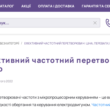
КАТАЛОГ
АКЦІЇ
ОПЛАТА І ДОСТАВКА
ГАРАНТІЯ ТА СЕ
БЕЗ КАТЕГОРІЇ
ЕФЕКТИВНИЙ ЧАСТОТНИЙ ПЕРЕТВОРЮВАЧ: ЦІНА, ПЕРЕВАГИ, 
тивний частотний перетвор
р
того 2022
ретворювачі частоти з мікропроцесорним керуванням – це в
дкості обертання та керування електродвигуном.
Частотни