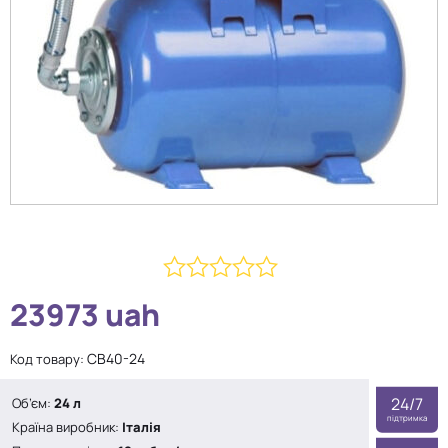
0
23973
uah
з
5
CB40-24
Код товару:
24/7
Об’єм:
24 л
підтримка
Країна виробник:
Італія