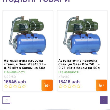
Автоматична насосна
Автоматична насосна
станція Saer M99/50 L –
станція Saer KF4/50 L –
0,75 кВт з баком на 50л
0,75 кВт з баком на 50л
Є в наявності
Є в наявності
M99-50
KF4-50
16546
uah
15418
uah
0
0
з
з
5
5