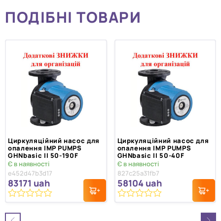
ПОДІБНІ ТОВАРИ
Циркуляційний насос для
Циркуляційний насос для
опалення IMP PUMPS
опалення IMP PUMPS
GHNbasic II 50-190F
GHNbasic II 50-40F
Є в наявності
Є в наявності
e452d47b3d17
827c25a31fb7
83171
uah
58104
uah
0
0
з
з