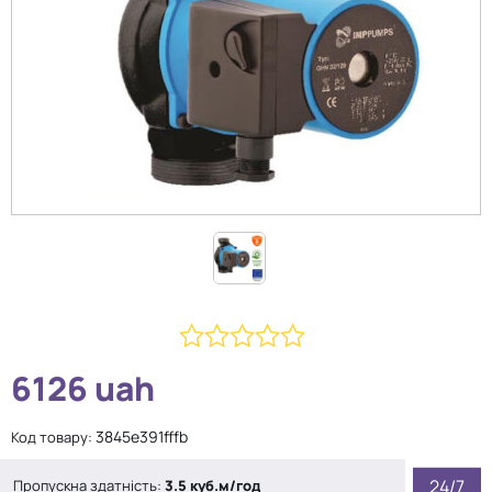
0
6126
uah
з
5
3845e391fffb
Код товару:
24/7
Пропускна здатність:
3.5 куб.м/год