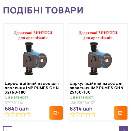
ПОДІБНІ ТОВАРИ
Циркуляційний насос для
Циркуляційний насос для
опалення IMP PUMPS GHN
опалення IMP PUMPS GHN
32/60-180
25/60-180
Є в наявності
Є в наявності
979521714
a8b13896d167
6840
uah
6314
uah
0
0
з
з