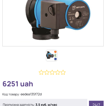
0
6251
uah
з
5
eedea135f72d
Код товару:
24/7
Пропускна здатність:
3,5 куб. м/час