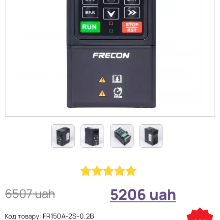
Рейтинг
1
5206
uah
6507
uah
5.00
з 5 на
основі
FR150A-2S-0.2B
Код товару: