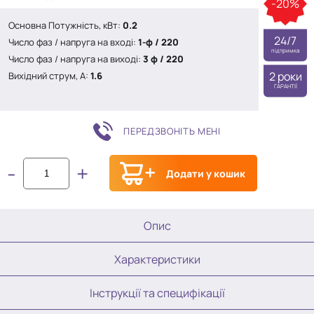
опитування
-20%
покупця
Основна Потужність, кВт:
0.2
24/7
Число фаз / напруга на вході:
1-ф / 220
підтримка
Число фаз / напруга на виході:
3 ф / 220
2 роки
Вихідний струм, A:
1.6
ГАРАНТІЇ
ПЕРЕДЗВОНІТЬ МЕНІ
-
+
Додати у кошик
Опис
Характеристики
Інструкції та специфікації