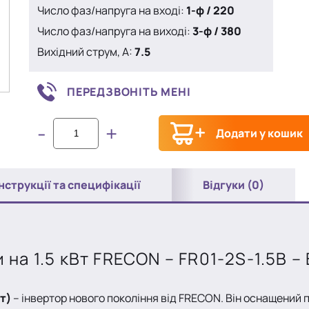
Число фаз/напруга на вході:
1-ф / 220
Число фаз/напруга на виході:
3-ф / 380
Вихідний струм, A:
7.5
ПЕРЕДЗВОНІТЬ МЕНІ
-
+
Додати у кошик
Інструкції та специфікації
Відгуки (0)
на 1.5 кВт FRECON – FR01-2S-1.5B – 
т)
– інвертор нового покоління від FRECON. Він оснащений 