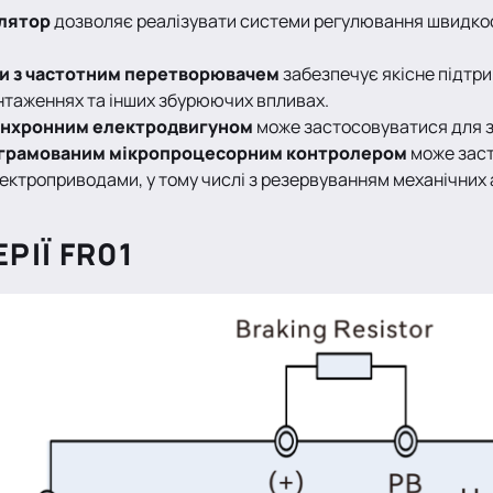
лятор
дозволяє реалізувати системи регулювання швидкост
ми з частотним перетворювачем
забезпечує якісне підтр
нтаженнях та інших збурюючих впливах.
синхронним електродвигуном
може застосовуватися для за
рограмованим мікропроцесорним контролером
може заст
ктроприводами, у тому числі з резервуванням механічних а
ІЇ FR01