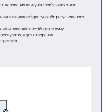
і керованих двигунів і пов’язаних з нею
имання швидкості двигуна або регульованого
міни приводів постійного струму.
осовуватися для створення
грегатів.