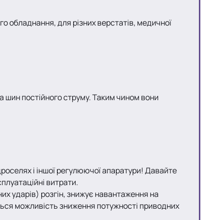
го обладнання, для різних верстатів, медичної
а шин постійного струму. Таким чином вони
дроселях і іншої регулюючої апаратури! Давайте
сплуатаційні витрати.
них ударів) розгін, знижує навантаження на
яється можливість зниження потужності приводних