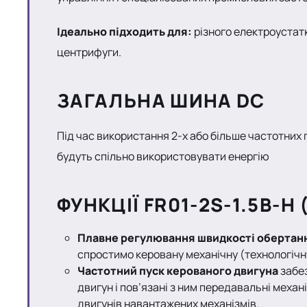
Ідеально підходить для:
різного електроустатк
центрифуги.
ЗАГАЛЬНА ШИНА DC
Під час використання 2-х або більше частотних
будуть спільно використовувати енергію
ФУНКЦІЇ
FR01-2S-1.5B-H (
Плавне регулювання швидкості обертан
спростимо керовану механічну (технологічну
Частотний пуск керованого двигуна
забе
двигун і пов’язані з ним передавальні меха
двигунів навантажених механізмів.