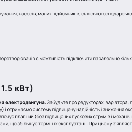
ування, насосів, малих підйомників, сільськогосподарсько
 перетворювачів є можливість підключити паралельно кільк
1.5 кВт)
ня електродвигуна.
Забудьте про редукторах, варіатора, 
) і отримаємо систему підвищену надійність і зниження ек
зпечує плавний (без підвищених пускових струмів і механіч
нізми, що збільшує термін їх експлуатації. При цьому з’явл