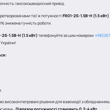
очність і високошвидкісний привід.
еретворювачами тієї ж потужності
FR01-2S-1.5B-H (1.5 кВт)
50% знижена гучність роботи.
S-1.5B-H (1.5 кВт)
телефонуйте за цим номером
:
+
38(067
 України!
ься:
я.
ю високоінтегровані рішення для взаємодії з обладнанням,
осувань.
Діапазон потужності становить 0,2-4 кВт.