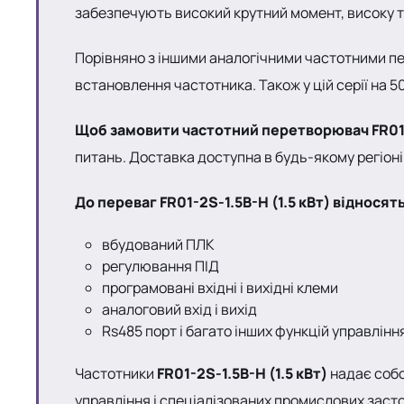
забезпечують високий крутний момент, високу т
Порівняно з іншими аналогічними частотними п
встановлення частотника. Також у цій серії на 
Щоб замовити частотний перетворювач FR01-2
питань. Доставка доступна в будь-якому регіоні
До переваг FR01-2S-1.5B-H (1.5 кВт) відносят
вбудований ПЛК
регулювання ПІД
програмовані вхідні і вихідні клеми
аналоговий вхід і вихід
Rs485 порт і багато інших функцій управлінн
Частотники
FR01-2S-1.5B-H (1.5 кВт)
надає собо
управління і спеціалізованих промислових заст