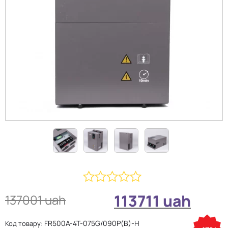
0
113711
uah
137001
uah
з
5
FR500A-4T-075G/090P(B)-H
Код товару: