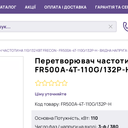
КАТАЛОГ
АКЦІЇ
ОПЛАТА І ДОСТАВКА
ГАРАНТІЯ ТА СЕ
ЧАСТОТИ НА 110/132 КВТ FRECON - FR500A-4T-110G/132P-H - ВХІДНА НАПРУГА:
Перетворювач частоти 
FR500A-4T-110G/132P-H
0
Ціну уточняйте
з
Код товару:
FR500A-4T-110G/132P-H
5
Основна Потужність, кВт:
110
Число фаз / напруги на вході:
3-ф / 380