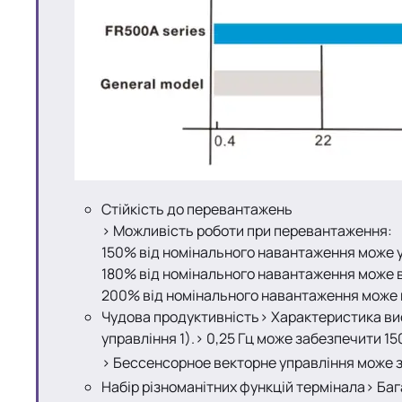
Стійкість до перевантажень
> Можливість роботи при перевантаження:
150% від номінального навантаження може у
180% від номінального навантаження може в
200% від номінального навантаження може в
Чудова продуктивність> Характеристика ви
управління 1).> 0,25 Гц може забезпечити 1
> Бессенсорное векторне управління може 
Набір різноманітних функцій термінала> Баг