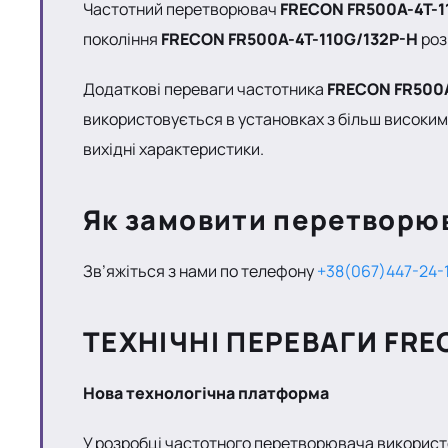
Частотний перетворювач
FRECON FR500A-4T-1
покоління
FRECON FR500A-4T-110G/132P-H
роз
Додаткові переваги частотника
FRECON FR500A
використовується в установках з більш високим
вихідні характеристики.
Як замовити перетворю
Зв’яжіться з нами по телефону
+38(067)447-24-
ТЕХНІЧНІ ПЕРЕВАГИ FRE
Нова технологічна платформа
У розробці частотного перетворювача використ