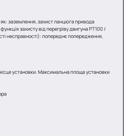
кі як: заземлення, захист ланцюга привода
функція захисту від перегріву двигуна PT100 /
ості несправності): попереднє попередження,
ть місце установки. Максимальна площа установки
ора