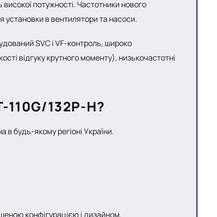
 високої потужності. Частотники нового
я установки в вентилятори та насоси.
будований SVC і VF-контроль, широко
ості відгуку крутного моменту), низькочастотні
-110G/132P-H
?
а в будь-якому регіоні України.
щеною конфігурацією і дизайном.