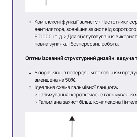
Комплексні функції захисту> Частотники сері
вентилятора, зовнішня захист від короткого
PT1000 і т. д.> Для обслуговування викори
повна зупинка і безперервна робота.
Оптимізований структурний дизайн, ведуча
У порівнянні з попереднім поколінням проду
зменшена на 50%.
Ідеальна схема гальмівної ланцюга:
> Гальмування: короткочасне гальмування мо
> Гальмівна захист більш комплексна і інте