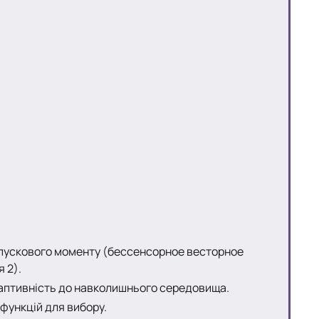
 пускового моменту (бессенсорное весторное
 2).
даптивність до навколишнього середовища.
 функцій для вибору.