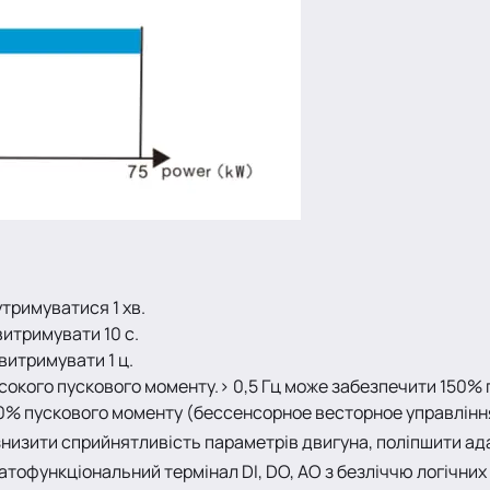
тримуватися 1 хв.
итримувати 10 с.
итримувати 1 ц.
сокого пускового моменту.> 0,5 Гц може забезпечити 150%
50% пускового моменту (бессенсорное весторное управління
знизити сприйнятливість параметрів двигуна, поліпшити а
атофункціональний термінал DI, DO, AO з безліччю логічних