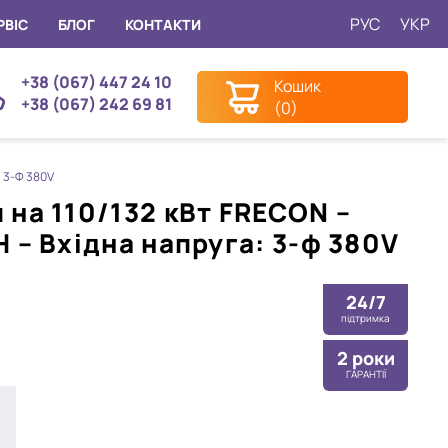
РУС
УКР
РВІС
БЛОГ
КОНТАКТИ
+38 (067) 447 24 10
Кошик
+38 (067) 242 69 81
(0)
 3-Ф 380V
на 110/132 кВт FRECON –
 – Вхідна напруга: 3-ф 380V
24/7
підтримка
2 роки
ГАРАНТІЇ