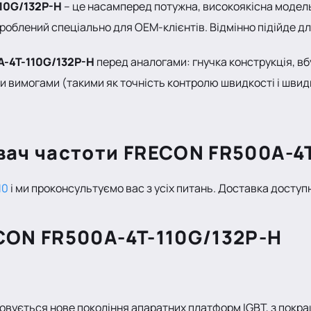
10G/132P-H
– це насамперед потужна, високоякісна модель
роблений спеціально для OEM-клієнтів. Відмінно підійде дл
-4T-110G/132P-H
перед аналогами: гнучка конструкція, в
и вимогами (такими як точність контролю швидкості і швидк
вач частоти
FRECON FR500A-4T
10
і ми проконсультуємо вас з усіх питань. Доставка доступн
CON FR500A-4T-110G/132P-H
овується нове покоління апаратних платформ IGBT, з покра