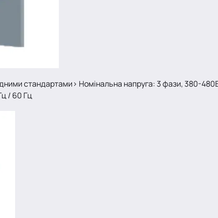
дними стандартами> Номінальна напруга: 3 фази, 380-480В,
ц / 60 Гц