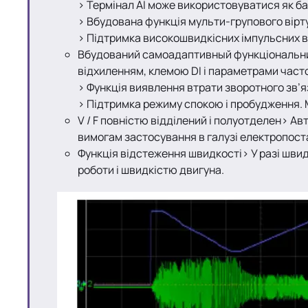
> Термінал AI може використовуватися як б
> Вбудована функція мульти-групового вірту
> Підтримка високошвидкісних імпульсних вхо
Вбудований самоадаптивный функціональний 
відхиленням, клемою DI і параметрами част
> Функція виявлення втрати зворотного зв’
> Підтримка режиму спокою і пробудження. 
V / F повністю відділений і полуотделен> А
вимогам застосування в галузі електропост
Функція відстеження швидкості> У разі шви
роботи і швидкістю двигуна.