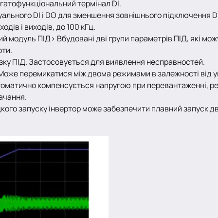
агатофункціональний термінал DI.
ального DI і DO для зменшення зовнішнього підключення DI
дів і виходів, до 100 кГц.
модуль ПІД> Вбудовані дві групи параметрів ПІД, які мож
оти.
язку ПІД. Застосовується для виявлення несправностей.
Може перемикатися між двома режимами в залежності від у
втоматично компенсується напругою при перевантаженні, реа
ачання.
дкого запуску інвертор може забезпечити плавний запуск дв