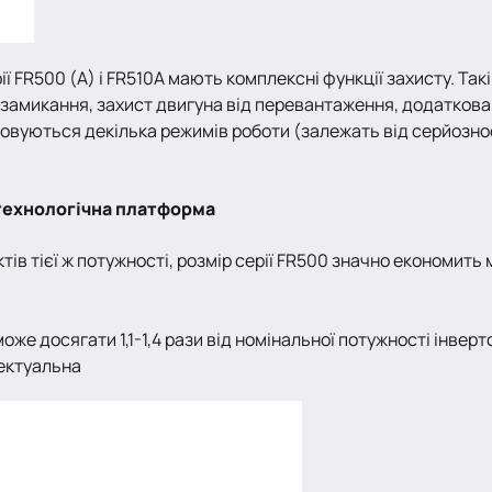
ї FR500 (A) і FR510A мають комплексні функції захисту. Та
 замикання, захист двигуна від перевантаження, додаткова 
стовуються декілька режимів роботи (залежать від серйозн
 технологічна платформа
ктів тієї ж потужності, розмір серії FR500 значно економи
же досягати 1,1-1,4 рази від номінальної потужності інверт
лектуальна