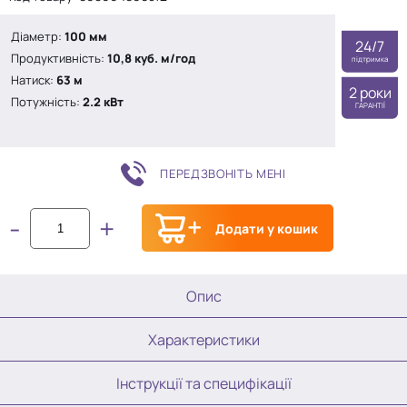
5
Діаметр:
100 мм
24/7
Продуктивність:
10,8 куб. м/год
підтримка
Натиск:
63 м
2 роки
Потужність:
2.2 кВт
ГАРАНТІЇ
ПЕРЕДЗВОНІТЬ МЕНІ
-
+
Додати у кошик
Опис
Характеристики
Інструкції та специфікації