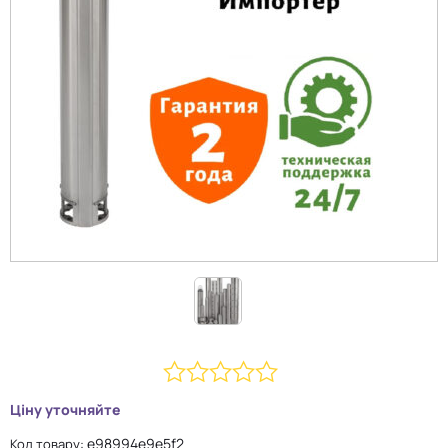
0
Ціну уточняйте
з
e98994e9e5f2
Код товару: