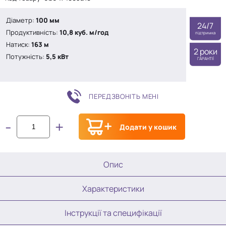
5
Діаметр:
100 мм
24/7
Продуктивність:
10,8 куб. м/год
підтримка
Натиск:
163 м
2 роки
Потужність:
5,5 кВт
ГАРАНТІЇ
ПЕРЕДЗВОНІТЬ МЕНІ
-
+
Додати у кошик
Опис
Характеристики
Інструкції та специфікації