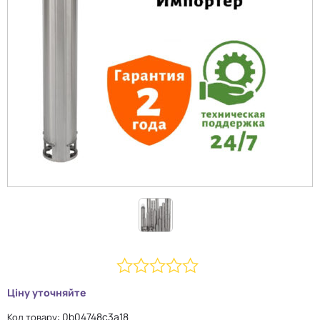
0
Ціну уточняйте
з
0b04748c3a18
Код товару: