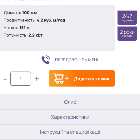
5
Діаметр:
100 мм
24/7
Продуктивність:
4,2 куб. м/год
підтримка
Натиск:
151 м
2 роки
Потужність:
2.2 кВт
ГАРАНТІЇ
ПЕРЕДЗВОНІТЬ МЕНІ
-
+
Додати у кошик
Опис
Характеристики
Інструкції та специфікації