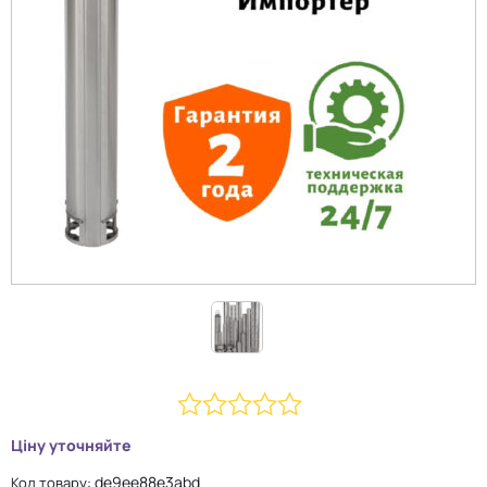
0
Ціну уточняйте
з
de9ee88e3abd
Код товару: