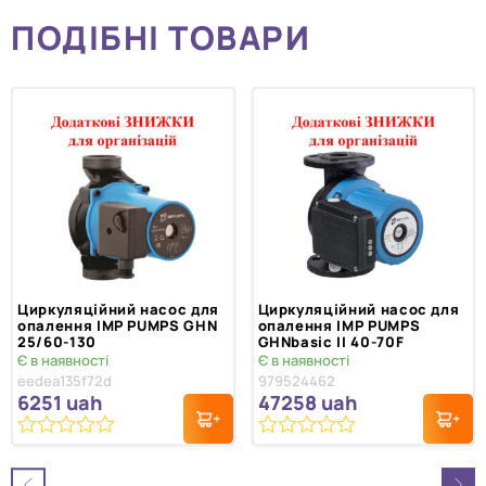
ПОДІБНІ ТОВАРИ
Циркуляційний насос для
Циркуляційний насос для
опалення IMP PUMPS GHN
опалення IMP PUMPS
25/60-130
GHNbasic II 40-70F
Є в наявності
Є в наявності
eedea135f72d
979524462
6251
uah
47258
uah
0
0
з
з