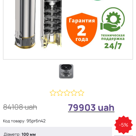
0
79903
uah
84108
uah
з
5
95pr6n42
Код товару:
-5%
Діаметр:
100 мм