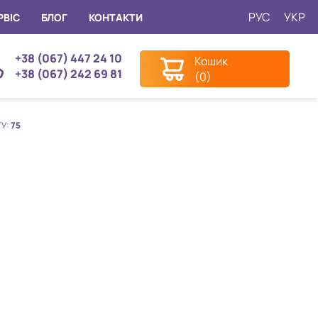
РУС
УКР
РВІС
БЛОГ
КОНТАКТИ
+38 (067) 447 24 10
Кошик
+38 (067) 242 69 81
(0)
ГУ:
75