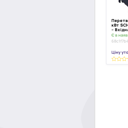
Перетво
кВт SC
– Вхідн
Є в наяв
68c1f7b
Ціну ут
0
з
5