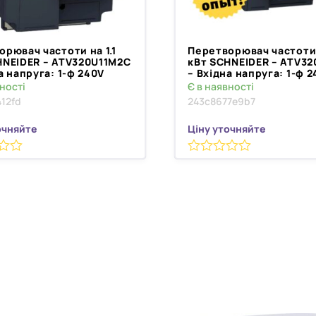
рювач частоти на 1.1
Перетворювач частоти 
HNEIDER – ATV320U11M2C
кВт SCHNEIDER – ATV3
а напруга: 1-ф 240V
– Вхідна напруга: 1-ф 
ності
Є в наявності
412fd
243c8677e9b7
очняйте
Ціну уточняйте
0
з
5