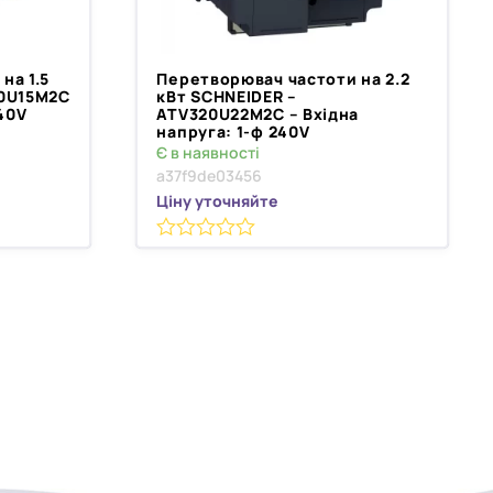
на 1.5
Перетворювач частоти на 2.2
20U15M2C
кВт SCHNEIDER –
240V
ATV320U22M2C – Вхідна
напруга: 1-ф 240V
Є в наявності
a37f9de03456
Ціну уточняйте
0
з
5