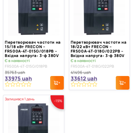
Перетворювач частоти на
Перетворювач частоти на
15/18 кВт FRECON –
18/22 кВт FRECON –
FR500A-4T-015G/018PB –
FR500A-4T-018G/022PB –
Вхідна напруга: 3-ф 380V
Вхідна напруга: 3-ф 380V
Є в наявності
Є в наявності
FR500A-4T-015G/018PB
FR500A-4T-018G/022PB
35763
uah
41496
uah
33975
uah
33612
uah
0
0
з
з
Залишився 1 день
-19%
5
5