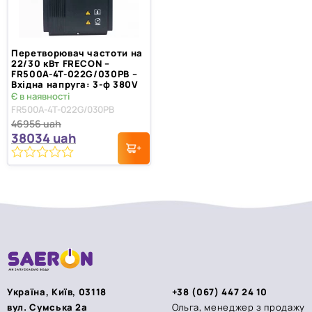
Перетворювач частоти на
22/30 кВт FRECON –
FR500A-4T-022G/030PB –
Вхідна напруга: 3-ф 380V
Є в наявності
FR500A-4T-022G/030PB
46956
uah
38034
uah
0
з
5
Україна, Київ, 03118
+38 (067) 447 24 10
вул. Сумська 2а
Ольга, менеджер з продажу