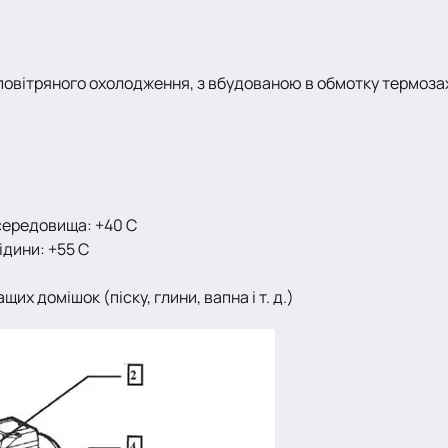
, повітряного охолодження, з вбудованою в обмотку термоз
ередовища: +40 С
дини: +55 С
х домішок (піску, глини, вапна і т. д.)