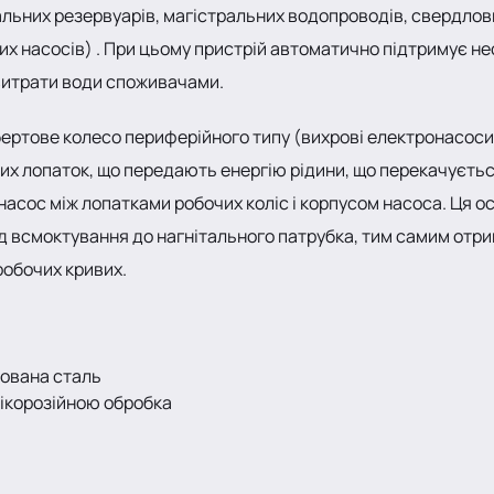
льних резервуарів, магістральних водопроводів, свердловин
них насосів) . При цьому пристрій автоматично підтримує н
витрати води споживачами.
ертове колесо периферійного типу (вихрові електронасоси).
их лопаток, що передають енергію рідини, що перекачуєть
 насос між лопатками робочих коліс і корпусом насоса. Ця 
від всмоктування до нагнітального патрубка, тим самим отри
робочих кривих.
ована сталь
тікорозійною обробка