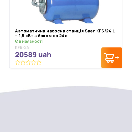
Автоматична насосна станція Saer KF6/24 L
– 1,5 кВт з баком на 24л
Є в наявності
KF6-24
20589
uah
0
з
5