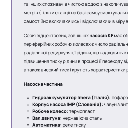
та інших споживачів чистою водою з накопичува
метрів (тільки станції на базі самоусмоктуваль
самостійно включаючись і відключаючи в міру 
Серія відцентрових, зовнішніх
насосів KF
має об
периферійних робочих колесах є число радіальн
радіальної рециркуляції рідини, що надходить в
підвищення тиску рідини в процесі її переходу 
а також високий тиск і крутість характеристики 
Насосна частина
Гидроаккумулятор Imera (Італія):
пофарб
Корпус насоса IMP (Словенія):
чавун з ан
Робоче колесо:
термопласт
Вал двигуна:
нержавіюча сталь
Автоматика:
реле тиску