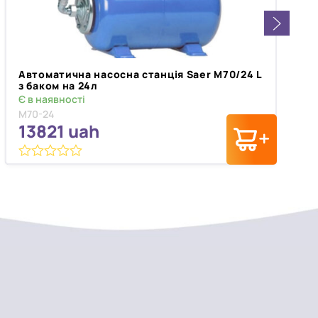
Автоматична насосна станція Saer M70/24 L
з баком на 24л
Є в наявності
M70-24
13821
uah
0
з
5