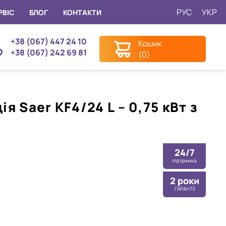
РУС
УКР
РВІС
БЛОГ
КОНТАКТИ
+38 (067) 447 24 10
Кошик
+38 (067) 242 69 81
(0)
 Saer KF4/24 L – 0,75 кВт з
24/7
підтримка
2 роки
ГАРАНТІЇ