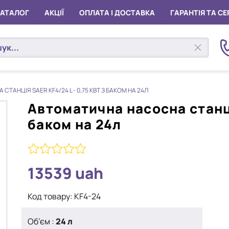
КАТАЛОГ
АКЦІЇ
ОПЛАТА І ДОСТАВКА
ГАРАНТІЯ ТА СЕ
ТАНЦІЯ SAER KF4/24 L - 0,75 КВТ З БАКОМ НА 24Л
Автоматична насосна станція
баком на 24л
0
13539
uah
з
5
Код товару:
KF4-24
Об’єм
:
24 л