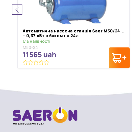
Автоматична насосна станція Saer M50/24 L
– 0,37 кВт з баком на 24л
Є в наявності
M50-24
11565
uah
0
з
5