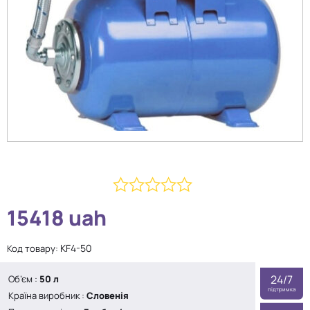
0
15418
uah
з
5
KF4-50
Код товару:
24/7
Об’єм
:
50 л
підтримка
Країна виробник
:
Словенія