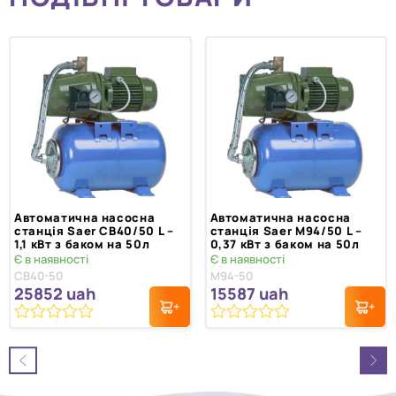
Автоматична насосна
Автоматична насосна
станція Saer CB40/50 L –
станція Saer M94/50 L –
1,1 кВт з баком на 50л
0,37 кВт з баком на 50л
Є в наявності
Є в наявності
CB40-50
M94-50
25852
uah
15587
uah
0
0
з
з
5
5