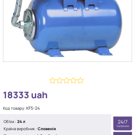
0
18333
uah
з
5
KF5-24
Код товару:
24/7
Об’єм
:
24 л
підтримка
Країна виробник
:
Словенія