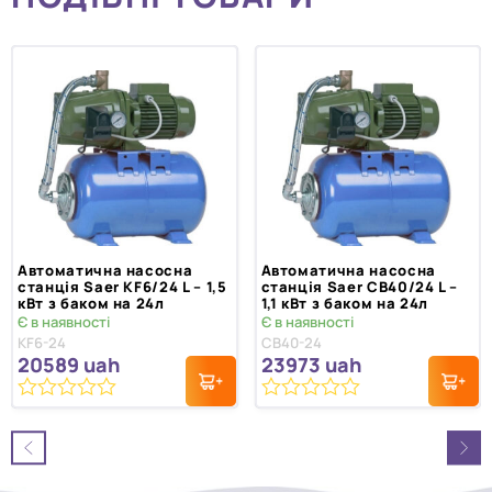
Автоматична насосна
Автоматична насосна
станція Saer KF6/24 L – 1,5
станція Saer CB40/24 L –
кВт з баком на 24л
1,1 кВт з баком на 24л
Є в наявності
Є в наявності
KF6-24
CB40-24
20589
uah
23973
uah
0
0
з
з
5
5