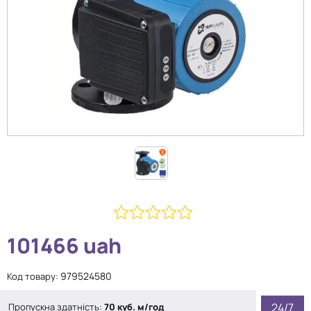
0
101466
uah
з
5
979524580
Код товару:
24/7
Пропускна здатність:
70 куб. м/год