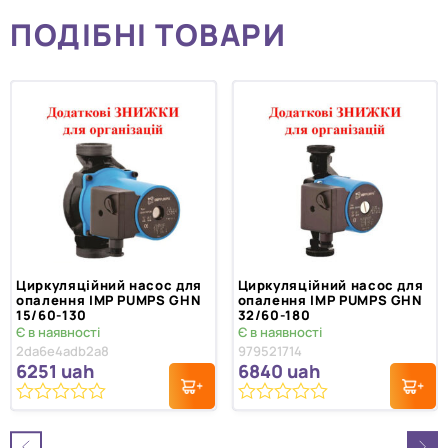
ПОДІБНІ ТОВАРИ
Циркуляційний насос для
Циркуляційний насос для
опалення IMP PUMPS GHN
опалення IMP PUMPS GHN
15/60-130
32/60-180
Є в наявності
Є в наявності
2da6e4adb2a8
979521714
6251
uah
6840
uah
0
0
з
з