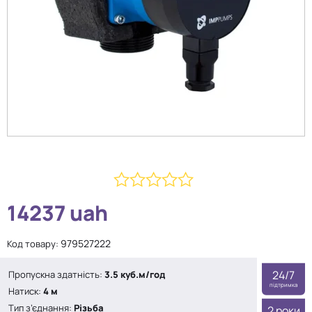
0
14237
uah
з
5
979527222
Код товару:
24/7
Пропускна здатність:
3.5 куб.м/год
підтримка
Натиск:
4 м
Тип з’єднання:
Різьба
2 роки