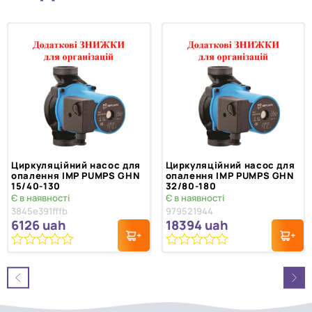
Циркуляційний насос для
Циркуляційний насос для
опалення IMP PUMPS GHN
опалення IMP PUMPS GHN
15/40-130
32/80-180
Є в наявності
Є в наявності
3845e391fffb
979521944
6126
uah
18394
uah
0
0
з
з
5
5