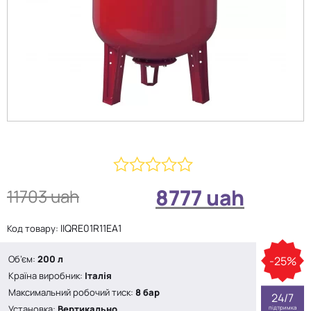
0
8777
uah
11703
uah
з
5
IIQRE01R11EA1
Код товару:
Об’єм:
200 л
-25%
Країна виробник:
Італія
Максимальний робочий тиск:
8 бар
24/7
Установка:
Вертикально
підтримка