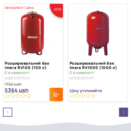
Залишився 1 день
-25%
Розширювальний бак
Розширювальний бак
Imera RV100 (100 л)
Imera RV1000 (1000 л)
Є в наявності
Є в наявності
IINRE01R01EA1
IIYRG01R31HP1
7152
uah
5364
uah
Ціну уточняйте
0
0
з
з
5
5