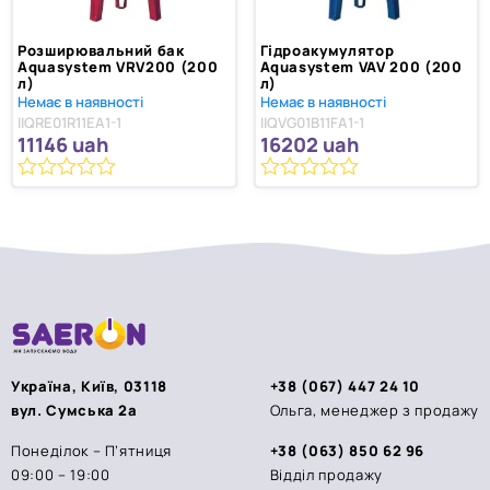
Розширювальний бак
Гідроакумулятор
Aquasystem VRV200 (200
Aquasystem VAV 200 (200
л)
л)
Немає в наявності
Немає в наявності
IIQRE01R11EA1-1
IIQVG01B11FA1-1
11146
uah
16202
uah
0
0
з
з
5
5
Україна, Київ, 03118
+38 (067) 447 24 10
вул. Сумська 2а
Ольга, менеджер з продажу
Понеділок – П’ятниця
+38 (063) 850 62 96
09:00 – 19:00
Відділ продажу