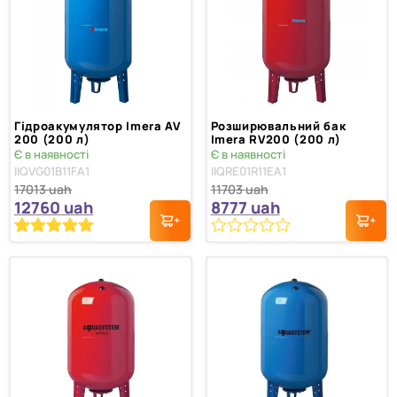
Гідроакумулятор Imera AV
Розширювальний бак
200 (200 л)
Imera RV200 (200 л)
Є в наявності
Є в наявності
IIQVG01B11FA1
IIQRE01R11EA1
17013
uah
11703
uah
12760
uah
8777
uah
0
Рейтинг
1
5.00
з 5 на
з
основі
5
опитування
покупця