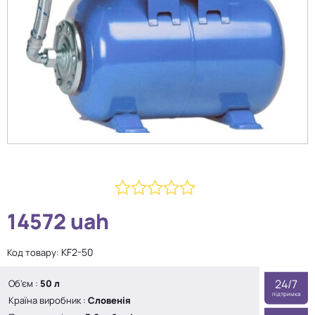
0
14572
uah
з
5
KF2-50
Код товару:
24/7
Об’єм
:
50 л
підтримка
Країна виробник :
Словенія