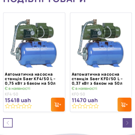
Автоматична насосна
Автоматична насосна
станція Saer KF4/50 L –
станція Saer KF0/50 L –
0,75 кВт з баком на 50л
0,37 кВт з баком на 50л
Є в наявності
Є в наявності
KF4-50
KF0-50
15418
uah
11470
uah
0
0
з
з
5
5